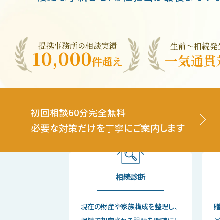
提携事務所の相談実績
生前〜相続発
10,000
一気通貫
件超え
初回相談60分完全無料
必要な対策だけを丁寧にご案内します
相続診断
現在の財産や家族構成を整理し、
相続で想定される課題を明確にし
ど