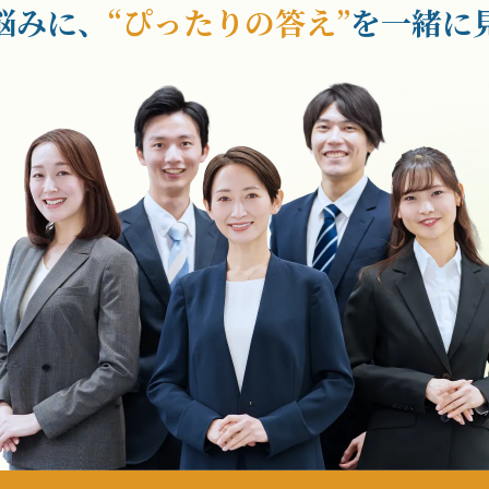
悩みに、
“ぴったりの答え”
を
一緒に