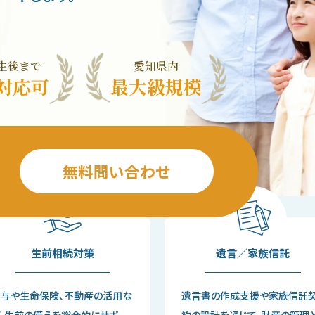
生後まで
愛知県内
対応可
最大級規模
無料問い合わせ
生前相続対策
遺言／家族信託
贈与や生命保険、不動産の活用な
遺言書の作成支援や家族信託
、生前の備えを総合的にサポー
約の設計を通じて、財産の管理